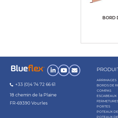
BORD 
PRODUI
ARRIMAGES
+33 (0)4 74 72 66 61
BORDS DE R
COMPAS
18 chemin de la Plaine
ESCABEAUX
FERMETURE
FR-69390 Vourles
PORTES
POTEAUX DE
POTEAUX DE